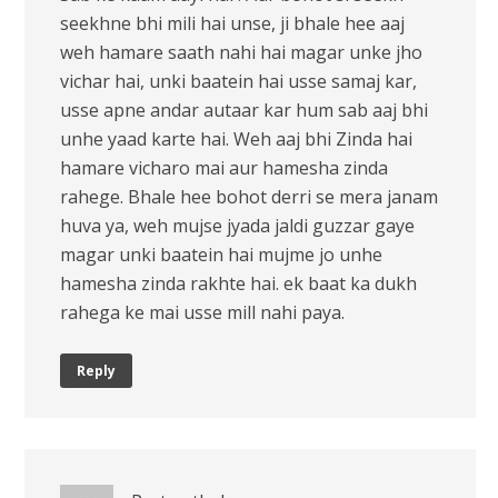
seekhne bhi mili hai unse, ji bhale hee aaj
weh hamare saath nahi hai magar unke jho
vichar hai, unki baatein hai usse samaj kar,
usse apne andar autaar kar hum sab aaj bhi
unhe yaad karte hai. Weh aaj bhi Zinda hai
hamare vicharo mai aur hamesha zinda
rahege. Bhale hee bohot derri se mera janam
huva ya, weh mujse jyada jaldi guzzar gaye
magar unki baatein hai mujme jo unhe
hamesha zinda rakhte hai. ek baat ka dukh
rahega ke mai usse mill nahi paya.
Reply