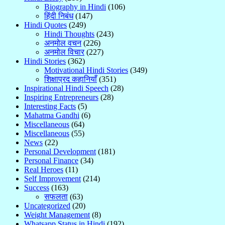
Biography in Hindi
(106)
हिंदी निबंध
(147)
Hindi Quotes
(249)
Hindi Thoughts
(243)
अनमोल वचन
(226)
अनमोल विचार
(227)
Hindi Stories
(362)
Motivational Hindi Stories
(349)
शिक्षाप्रद कहानियाँ
(351)
Inspirational Hindi Speech
(28)
Inspiring Entrepreneurs
(28)
Interesting Facts
(5)
Mahatma Gandhi
(6)
Miscellaneous
(64)
Miscellaneous
(55)
News
(22)
Personal Development
(181)
Personal Finance
(34)
Real Heroes
(11)
Self Improvement
(214)
Success
(163)
सफलता
(63)
Uncategorized
(20)
Weight Management
(8)
Whatsapp Status in Hindi
(192)