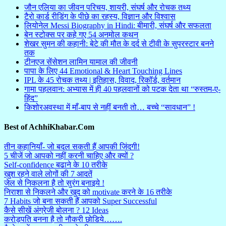
जौन एलिया का जीवन परिचय, शायरी, संघर्ष और रोचक तथ्य
टैरो कार्ड रीडिंग के पीछे का रहस्य, विज्ञान और विश्वास
लियोनेल Messi Biography in Hindi: बीमारी, संघर्ष और सफलता
बेन स्टोक्स पर कहे गए 54 अनमोल कथन
शेखर सुमन की कहानी: बेटे की मौत के दर्द से टीवी के सुपरस्टार बनने
तक
टीनएज सेंसेशन लामिन यामाल की जीवनी
पापा के लिए 44 Emotional & Heart Touching Lines
IPL के 45 रोचक तथ्य | इतिहास, विवाद, रिकॉर्ड, वर्तमान
गामा पहलवान: अभ्यास में ही 40 पहलवानों को पटक देता था “रुस्तम-ए-
हिंद”
किशोरअवस्था में माँ-बाप से नहीं बनती तो… बच्चे “सावधान” !
Best of AchhiKhabar.Com
तीन कहानियाँ- जो बदल सकती हैं आपकी जिंदगी!
5 चीजें जो आपको नहीं करनी चाहिए और क्यों ?
Self-confidence बढाने के 10 तरीके
खुश रहने वाले लोगों की 7 आदतें
जेल से निकलना है तो सुरंग बनाइये !
निराशा से निकलने और खुद को motivate करने के 16 तरीके
7 Habits जो बना सकती हैं आपको Super Successful
कैसे सीखें अंग्रेजी बोलना ? 12 Ideas
करोड़पति बनना है तो नौकरी छोडिये…….