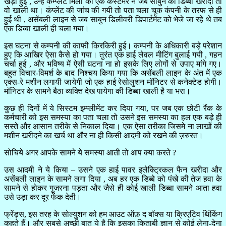
खड़ी हुई , उन्हें कम्प्लेंट मिली की एक कस्टमर ने जब साबुन का डिब्बा खरीदा तो
वो खाली था। कंप्लेंट की जांच की गयी तो पता चला चूक कंपनी के तरफ से ही
हुई थी , असेंबली लाइन से जब साबुन डिलीवरी डिपार्टमेंट को भेजे जा रहे थे तब
एक डिब्बा खाली ही चला गया।
इस घटना से कम्पनी की काफी किरकिरी हुई। कम्पनी के अधिकारी बड़े परेशान
हुए कि आखिर ऐसा कैसे हो गया। तुरंत एक हाई लेवल मीटिंग बुलाई गयी , गहन
चर्चा हुई , और भविष्य में ऐसी घटना ना हो इसके लिए लोगों से उपाए मांगे गए।
बहुत विचार-विमर्श के बाद निश्चय किया गया कि असेंबली लाइन के अंत में एक
एक्स-रे मशीन लगायी जायेगी जो एक हाई रेसोलुशन मॉनिटर से कनेक्टेड होगी।
मॉनिटर के सामने बैठा व्यक्ति देख पायेगा की डिब्बा खाली है या भरा।
कुछ ही दिनों में ये सिस्टम इम्प्लीमेंट कर दिया गया, पर जब एक छोटी रैंक के
कर्मचारी को इस समस्या का पता चला तो उसने इस समस्या का हल एक बड़े ही
सस्ते और आसान तरीके से निकाल दिया। एक ऐसा तरीका जिसमे ना लाखों की
मशीन खरीदने का खर्च था और ना ही किसी आदमी को रखने की ज़रुरत।
सोचिये अगर आपके सामने ये समस्या आती तो आप क्या करते ?
उस आदमी ने ये किया – उसने एक हाई पावर इलेक्ट्रिकल फैन खरीदा और
असेंबली लाइन के सामने लगा दिया , अब हर एक डिब्बे को पंखे की तेज हवा के
सामने से होकर गुजरना पड़ता और जैसे ही कोई खाली डिब्बा सामने आता हवा
उसे उड़ा कर दूर फेंक देती।
फ्रेंड्स, इस तरह के सोल्युशन को हम आउट ऑफ़ द बॉक्स या क्रिएटिव थिंकिंग
कहते हैं। और सबसे अच्छी बात ये है कि इसका किताबी ज्ञान से कोई लेना-देना