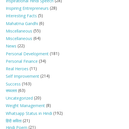
(28)
Inspirational Hindi Speech
(28)
Inspiring Entrepreneurs
(5)
Interesting Facts
(6)
Mahatma Gandhi
(55)
Miscellaneous
(64)
Miscellaneous
(22)
News
(181)
Personal Development
(34)
Personal Finance
(11)
Real Heroes
(214)
Self Improvement
(163)
Success
(63)
सफलता
(20)
Uncategorized
(8)
Weight Management
(192)
Whatsapp Status in Hindi
(21)
हिंदी कविता
(21)
Hindi Poem