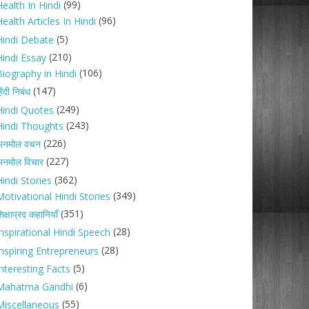
(99)
ealth In Hindi
(96)
ealth Articles In Hindi
(5)
Hindi Debate
(210)
Hindi Essay
(106)
Biography in Hindi
(147)
िंदी निबंध
(249)
Hindi Quotes
(243)
Hindi Thoughts
(226)
अनमोल वचन
(227)
नमोल विचार
(362)
indi Stories
(349)
Motivational Hindi Stories
(351)
िक्षाप्रद कहानियाँ
(28)
Inspirational Hindi Speech
(28)
Inspiring Entrepreneurs
(5)
nteresting Facts
(6)
Mahatma Gandhi
(55)
Miscellaneous