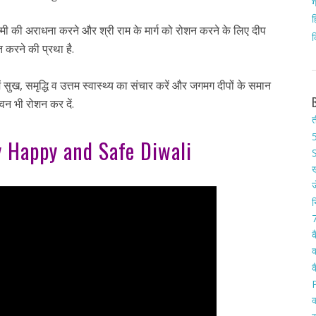
ग
ह
्ष्मी की अराधना करने और श्री राम के मार्ग को रोशन करने के लिए दीप
क
त करने की प्रथा है.
ें सुख, समृद्धि व उत्तम स्वास्थ्य का संचार करें और जगमग दीपों के समान
वन भी रोशन कर दें.
त
5
y Happy and Safe Diwali
S
ख
ज
न
7
क
क
क
क