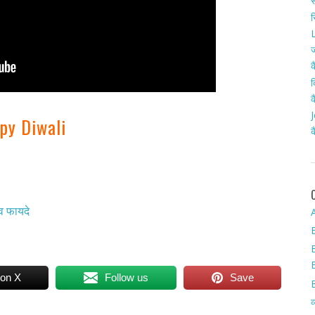
स
र
L
ज
क
द
क
J
py Diwali
क
 व फायदे
A
 on X
Follow us
Save
व