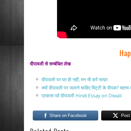
Hap
दीपावली से सम्बंधित लेख
दीपावली पर घर ही नहीं, मन भी करें साफ़!
क्यों दीपावली पर जलाने चाहिए मिट्टी के दीपक? महत्त्व
प्रकाश पर्व दीपावली Hindi Essay on Diwali
Share on Facebook
Post