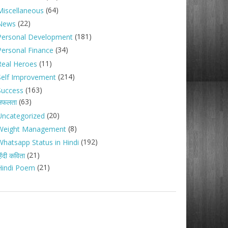
(64)
Miscellaneous
(22)
News
(181)
Personal Development
(34)
Personal Finance
(11)
Real Heroes
(214)
Self Improvement
(163)
Success
(63)
सफलता
(20)
Uncategorized
(8)
Weight Management
(192)
Whatsapp Status in Hindi
(21)
िंदी कविता
(21)
Hindi Poem