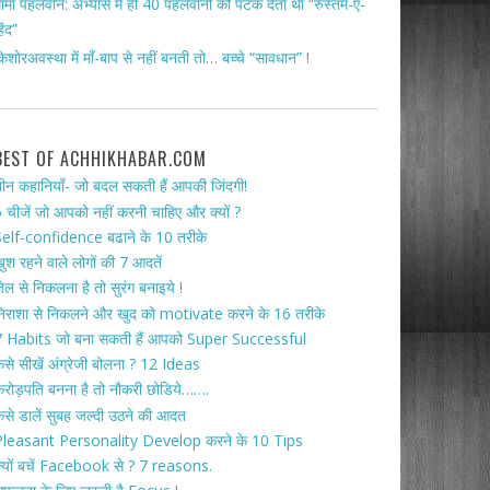
ामा पहलवान: अभ्यास में ही 40 पहलवानों को पटक देता था “रुस्तम-ए-
िंद”
िशोरअवस्था में माँ-बाप से नहीं बनती तो… बच्चे “सावधान” !
BEST OF ACHHIKHABAR.COM
ीन कहानियाँ- जो बदल सकती हैं आपकी जिंदगी!
 चीजें जो आपको नहीं करनी चाहिए और क्यों ?
elf-confidence बढाने के 10 तरीके
ुश रहने वाले लोगों की 7 आदतें
ेल से निकलना है तो सुरंग बनाइये !
िराशा से निकलने और खुद को motivate करने के 16 तरीके
 Habits जो बना सकती हैं आपको Super Successful
ैसे सीखें अंग्रेजी बोलना ? 12 Ideas
रोड़पति बनना है तो नौकरी छोडिये…….
ैसे डालें सुबह जल्दी उठने की आदत
Pleasant Personality Develop करने के 10 Tips
्यों बचें Facebook से ? 7 reasons.