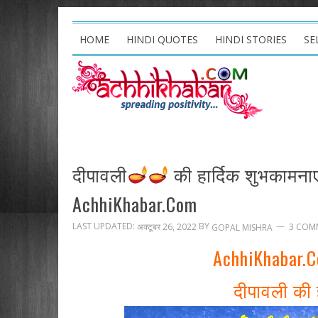
HOME
HINDI QUOTES
HINDI STORIES
SE
दीपावली
की हार्दिक शुभकामनाए
AchhiKhabar.Com
LAST UPDATED:
BY
अक्टूबर 26, 2022
3 COM
GOPAL MISHRA
AchhiKhabar.
दीपावली की 