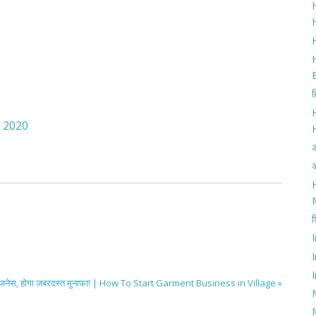
H
H
ह
r 2020
अ
H
श
I
का बिजनेस, होगा जबरदस्त मुनाफा! | How To Start Garment Business in Village »