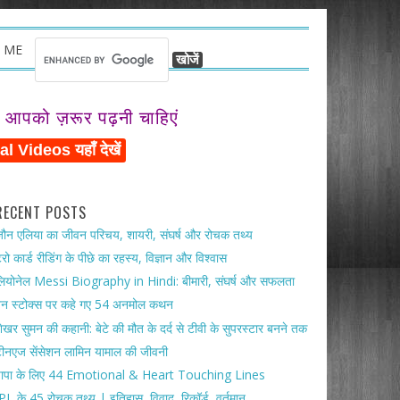
 ME
ो आपको ज़रूर पढ़नी चाहिएं
RECENT POSTS
ौन एलिया का जीवन परिचय, शायरी, संघर्ष और रोचक तथ्य
ैरो कार्ड रीडिंग के पीछे का रहस्य, विज्ञान और विश्वास
ियोनेल Messi Biography in Hindi: बीमारी, संघर्ष और सफलता
ेन स्टोक्स पर कहे गए 54 अनमोल कथन
ेखर सुमन की कहानी: बेटे की मौत के दर्द से टीवी के सुपरस्टार बनने तक
ीनएज सेंसेशन लामिन यामाल की जीवनी
पापा के लिए 44 Emotional & Heart Touching Lines
PL के 45 रोचक तथ्य | इतिहास, विवाद, रिकॉर्ड, वर्तमान