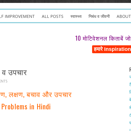
LF IMPROVEMENT
ALL POSTS
स्वास्थ्य
निबंध व जीवनी
ABOUT
10 मोटिवेशनल किताबें ज
व व उपचार
ज
ENTS
ट
ारण, लक्षण, बचाव और उपचार
ल
ब
 Problems in Hindi
श
ट
I