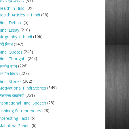
(37)
्यापार एवं व्यवसाय
(99)
ealth In Hindi
(96)
ealth Articles In Hindi
(5)
Hindi Debate
(210)
Hindi Essay
(106)
Biography in Hindi
(147)
िंदी निबंध
(249)
Hindi Quotes
(243)
Hindi Thoughts
(226)
अनमोल वचन
(227)
नमोल विचार
(362)
indi Stories
(349)
Motivational Hindi Stories
(351)
िक्षाप्रद कहानियाँ
(28)
Inspirational Hindi Speech
(28)
Inspiring Entrepreneurs
(5)
nteresting Facts
(6)
Mahatma Gandhi