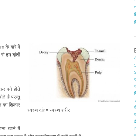
ग
ह
क
के बारे में
े हम दांतों
त
5
S
ख
ज
कर बने होते
न
े है परन्तु
7
न का शिकार
क
स्वस्थ दांत= स्वस्थ शरीर
क
क
ा खाने में
क