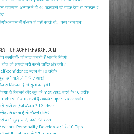
ामा पहलवान: अभ्यास में ही 40 पहलवानों को पटक देता था “रुस्तम-ए-
िंद”
िशोरअवस्था में माँ-बाप से नहीं बनती तो… बच्चे “सावधान” !
BEST OF ACHHIKHABAR.COM
ीन कहानियाँ- जो बदल सकती हैं आपकी जिंदगी!
 चीजें जो आपको नहीं करनी चाहिए और क्यों ?
elf-confidence बढाने के 10 तरीके
ुश रहने वाले लोगों की 7 आदतें
ेल से निकलना है तो सुरंग बनाइये !
िराशा से निकलने और खुद को motivate करने के 16 तरीके
 Habits जो बना सकती हैं आपको Super Successful
ैसे सीखें अंग्रेजी बोलना ? 12 Ideas
रोड़पति बनना है तो नौकरी छोडिये…….
ैसे डालें सुबह जल्दी उठने की आदत
Pleasant Personality Develop करने के 10 Tips
्यों बचें Facebook से ? 7 reasons.