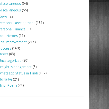
(64)
Miscellaneous
(55)
Miscellaneous
(22)
News
(181)
Personal Development
(34)
Personal Finance
(11)
Real Heroes
(214)
Self Improvement
(163)
Success
(63)
सफलता
(20)
Uncategorized
(8)
Weight Management
(192)
Whatsapp Status in Hindi
(21)
िंदी कविता
(21)
Hindi Poem