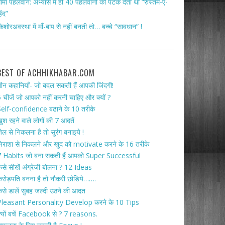
ामा पहलवान: अभ्यास में ही 40 पहलवानों को पटक देता था “रुस्तम-ए-
िंद”
िशोरअवस्था में माँ-बाप से नहीं बनती तो… बच्चे “सावधान” !
BEST OF ACHHIKHABAR.COM
ीन कहानियाँ- जो बदल सकती हैं आपकी जिंदगी!
 चीजें जो आपको नहीं करनी चाहिए और क्यों ?
elf-confidence बढाने के 10 तरीके
ुश रहने वाले लोगों की 7 आदतें
ेल से निकलना है तो सुरंग बनाइये !
िराशा से निकलने और खुद को motivate करने के 16 तरीके
 Habits जो बना सकती हैं आपको Super Successful
ैसे सीखें अंग्रेजी बोलना ? 12 Ideas
रोड़पति बनना है तो नौकरी छोडिये…….
ैसे डालें सुबह जल्दी उठने की आदत
Pleasant Personality Develop करने के 10 Tips
्यों बचें Facebook से ? 7 reasons.