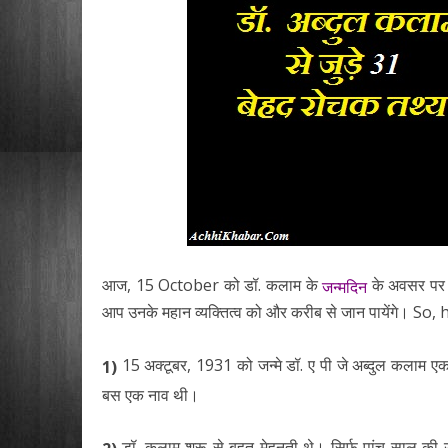
आज, 15 October को डॉ. कलाम के
के अवसर पर ह
जन्मदिन
आप उनके महान व्यक्तित्व को और करीब से जान पायेंगे। So,
15 अक्टूबर, 1931 को जन्मे डॉ. ए पी जे अब्दुल कलाम एक
1)
बस एक नाव थी।
डॉ. कलाम शुरू से बहुत मेहनती थे। सिर्फ पांच साल की