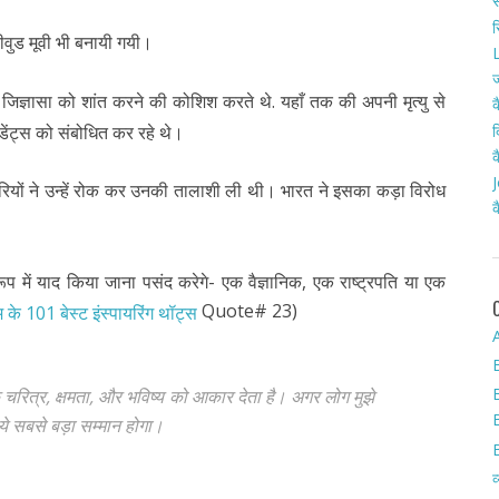
स
र
वुड मूवी भी बनायी गयी।
L
ज
 जिज्ञासा को शांत करने की कोशिश करते थे. यहाँ तक की अपनी मृत्यु से
क
द
डेंट्स को संबोधित कर रहे थे।
क
J
ियों ने उन्हें रोक कर उनकी तालाशी ली थी। भारत ने इसका कड़ा विरोध
क
 में याद किया जाना पसंद करेगे- एक वैज्ञानिक, एक राष्ट्रपति या एक
Quote# 23)
 के 101 बेस्ट इंस्पायरिंग थॉट्स
A
के चरित्र, क्षमता, और भविष्य को आकार देता है। अगर लोग मुझे
िए ये सबसे बड़ा सम्मान होगा।
व