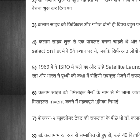
2)
बेचना शुरू कर दिया था।
कलाम साहब को फिजिक्स और गणित दोनों ही विषय बहुत पसं
3)
कलाम साहब शुरू से एक पायलट बनना चाहते थे और ए
4)
selection list में वे 9वें स्थान पर थे, जबकि सिर्फ आठ लोग
1969 में वे ISRO में चले गए और उन्हें Satellite La
5)
रहा और भारत ने पृथ्वी की कक्षा में रोहिणी उपग्रह भेजने में सफ
कलाम साहब को “मिसाइल मैन” के नाम से भी जाना जाता ह
6)
मिसाइल्स invent करने में महत्वपूर्ण भूमिका निभाई।
पोखरण-२ न्यूक्लीयर टेस्ट की सफलता के पीछे भी डॉ. कल
7)
डॉ. कलाम भारत रत्न से सम्मानित तो हुए ही, उन्हें 40 विश्व
8)