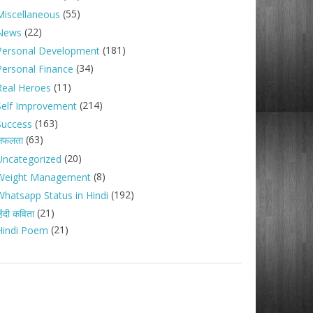
(55)
Miscellaneous
(22)
News
(181)
Personal Development
(34)
Personal Finance
(11)
Real Heroes
(214)
Self Improvement
(163)
Success
(63)
सफलता
(20)
Uncategorized
(8)
Weight Management
(192)
Whatsapp Status in Hindi
(21)
िंदी कविता
(21)
Hindi Poem