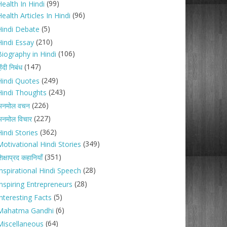
(99)
ealth In Hindi
(96)
ealth Articles In Hindi
(5)
Hindi Debate
(210)
Hindi Essay
(106)
Biography in Hindi
(147)
िंदी निबंध
(249)
Hindi Quotes
(243)
Hindi Thoughts
(226)
अनमोल वचन
(227)
नमोल विचार
(362)
indi Stories
(349)
Motivational Hindi Stories
(351)
िक्षाप्रद कहानियाँ
(28)
Inspirational Hindi Speech
(28)
Inspiring Entrepreneurs
(5)
nteresting Facts
(6)
Mahatma Gandhi
(64)
Miscellaneous