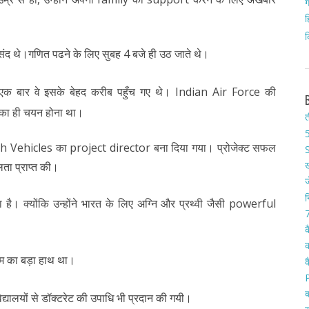
ग
ह
क
द थे।गणित पढने के लिए सुबह 4 बजे ही उठ जाते थे।
क बार वे इसके बेहद करीब पहुँच गए थे। Indian Air Force की
ों का ही चयन होना था।
त
5
unch Vehicles का project director बना दिया गया। प्रोजेक्ट सफल
S
ख
लता प्राप्त की।
ज
न
ै। क्योंकि उन्होंने भारत के लिए अग्नि और प्रथ्वी जैसी powerful
7
क
क
ाम का बड़ा हाथ था।
क
क
विद्यालयों से डॉक्टरेट की उपाधि भी प्रदान की गयी।