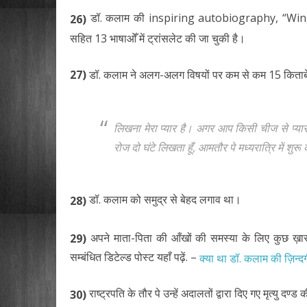
डॉ. कलाम की inspiring autobiography, “Win
26)
सहित 13 भाषाओँ में ट्रांसलेट की जा चुकी है।
27)
डॉ. कलाम ने अलग-अलग विषयों पर कम से कम 15 किताबें
लिखना मेरा प्यार है। अगर आप किसी चीज से प्यार 
रोज दो घंटे लिखता हूँ, आमतौर पे मध्यरात्रि में शुर
डॉ. कलाम को समुद्र से बेहद लगाव था।
28)
अपने माता-पिता की आँखों की समस्या के लिए कुछ
29)
सम्बंधित डिटेल्ड पोस्ट यहाँ पढ़ें. –
क्या था डॉ. कलाम की ज़िन
राष्ट्रपति के तौर पे उन्हें अदालतों द्वारा दिए गए मृत्यु 
30)