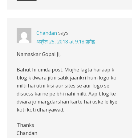
says
Chandan
अप्रैल 25, 2018 at 9:18 पूर्वाह्न
Namaskar Gopal Ji,
Bahut hi umda post. Mujhe lagta hai aap k
blog k dwara jitni satik jaankri hum logo ko
milti hai utni kisi aur sites se aur logo se
disucss karne pe bhi nahi milti. Aap blog ke
dwara jo margdarshan karte hai uske le liye
koti koti dhanyawad.
Thanks
Chandan