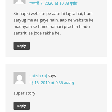
जनवरी 7, 2020 at 10:38 पूर्वाह्न
Sir aapki website pe aate hi lagta hai, hum
satyug me aa gaye hain, aap ne website ke
madhyam se hame hamari prachin hindu
sansriti se jode rakha he..
Reply
says
satish raj
मई 16, 2019 at 9:56 अपराह्न
super story
Reply