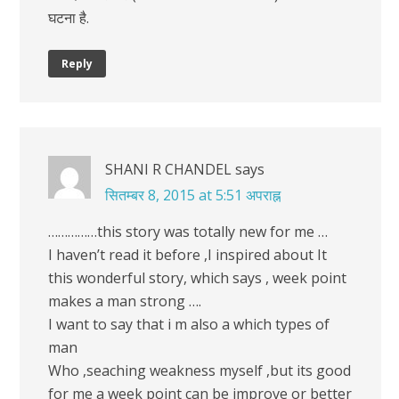
घटना है.
Reply
SHANI R CHANDEL
says
सितम्बर 8, 2015 at 5:51 अपराह्न
……………this story was totally new for me …
I haven’t read it before ,I inspired about It
this wonderful story, which says , week point
makes a man strong ….
I want to say that i m also a which types of
man
Who ,seaching weakness myself ,but its good
for me a week point can be improve or better