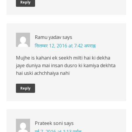
Reply
Ramu yadav
says
सितम्बर 12, 2016 at 7:42 अपराह्न
Mujhe is kahani ek seekh milti hai ki dekha
jaye duniya mai insan dusro ki kamiya dekhta
hai uski achchhaiya nahi
Reply
Prateek soni
says
मई 7, 2016 at 1:13 पूर्वाह्न