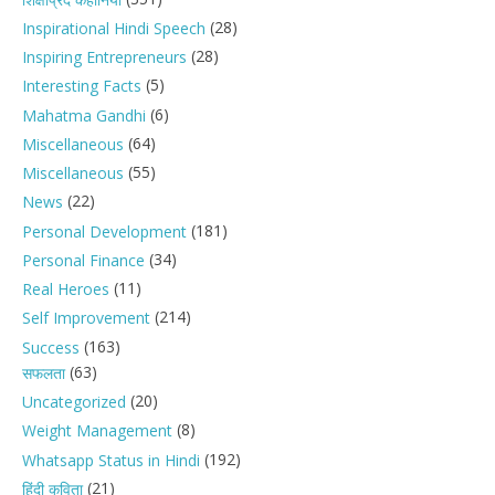
(28)
Inspirational Hindi Speech
(28)
Inspiring Entrepreneurs
(5)
Interesting Facts
(6)
Mahatma Gandhi
(64)
Miscellaneous
(55)
Miscellaneous
(22)
News
(181)
Personal Development
(34)
Personal Finance
(11)
Real Heroes
(214)
Self Improvement
(163)
Success
(63)
सफलता
(20)
Uncategorized
(8)
Weight Management
(192)
Whatsapp Status in Hindi
(21)
हिंदी कविता