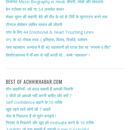
लियोनेल Messi Biography in Hindi: बीमारी, संघर्ष और सफलता
बेन स्टोक्स पर कहे गए 54 अनमोल कथन
शेखर सुमन की कहानी: बेटे की मौत के दर्द से टीवी के सुपरस्टार बनने तक
टीनएज सेंसेशन लामिन यामाल की जीवनी
पापा के लिए 44 Emotional & Heart Touching Lines
IPL के 45 रोचक तथ्य | इतिहास, विवाद, रिकॉर्ड, वर्तमान
गामा पहलवान: अभ्यास में ही 40 पहलवानों को पटक देता था “रुस्तम-ए-हिंद”
किशोरअवस्था में माँ-बाप से नहीं बनती तो… बच्चे “सावधान” !
BEST OF ACHHIKHABAR.COM
तीन कहानियाँ- जो बदल सकती हैं आपकी जिंदगी!
5 चीजें जो आपको नहीं करनी चाहिए और क्यों ?
Self-confidence बढाने के 10 तरीके
खुश रहने वाले लोगों की 7 आदतें
जेल से निकलना है तो सुरंग बनाइये !
निराशा से निकलने और खुद को motivate करने के 16 तरीके
7 Habits जो बना सकती हैं आपको Super Successful