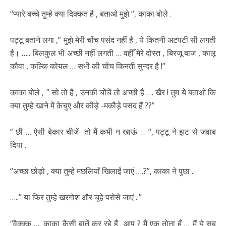
“प्यारे बच्चे तुम्हे क्या दिक्कत है , बताओ मुझे “, काका बोले .
पट्टू बताने लगा ,” मुझे मेरी चोंच पसंद नहीं है , ये कितनी अटपटी सी लगती
है। ….. बिलकुल भी अच्छी नहीं लगती … वहीँ मेरे दोस्त , बिरजू बाज , कालू
कौवा , कल्कि कोयल … सभी की चोंच किनती सुन्दर है !”
काका बोले , ” सो तो है , उनकी चोंचें तो अच्छी हैं …. खैर ! तुम ये बताओ कि
क्या तुम्हे खाने में केचुए और कीड़े -मकौड़े पसंद हैं ??”
” छी … ऐसी बेकार चीजें तो मैं कभी न खाऊं … “, पट्टू ने झट से जवाब
दिया .
“अच्छा छोड़ो , क्या तुम्हे मछलियाँ खिलाईं जाएं ….?”, काका ने पुछा .
…..” या फिर तुम्हे खरगोश और चूहे परोसे जाएं ..”
“वैक्क्क …. काका कैसी बातें कर रहे हैं आप ? मैं एक तोता हूँ … मैं ये सब