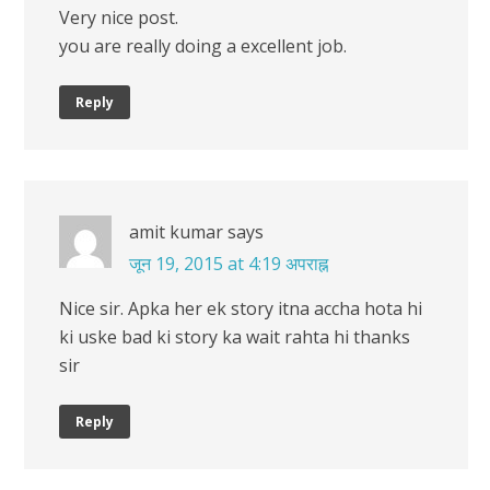
Very nice post.
you are really doing a excellent job.
Reply
amit kumar
says
जून 19, 2015 at 4:19 अपराह्न
Nice sir. Apka her ek story itna accha hota hi
ki uske bad ki story ka wait rahta hi thanks
sir
Reply