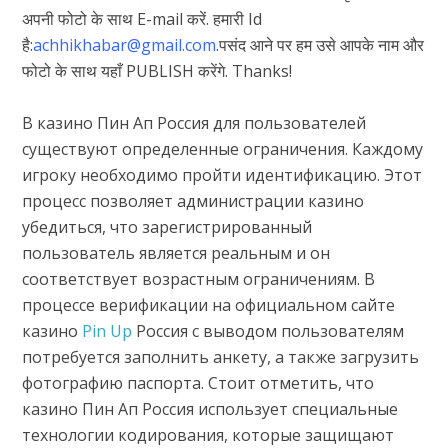
अपनी फोटो के साथ E-mail करें. हमारी Id
है:
achhikhabar@gmail.com
.पसंद आने पर हम उसे आपके नाम और
फोटो के साथ यहाँ PUBLISH करेंगे. Thanks!
В казино Пин Ап Россия для пользователей
существуют определенные ограничения. Каждому
игроку необходимо пройти идентификацию. Этот
процесс позволяет администрации казино
убедиться, что зарегистрированный
пользователь является реальным и он
соответствует возрастным ограничениям. В
процессе верификации на официальном сайте
казино
Pin Up
Россия с выводом пользователям
потребуется заполнить анкету, а также загрузить
фотографию паспорта. Стоит отметить, что
казино Пин Ап Россия использует специальные
технологии кодирования, которые защищают