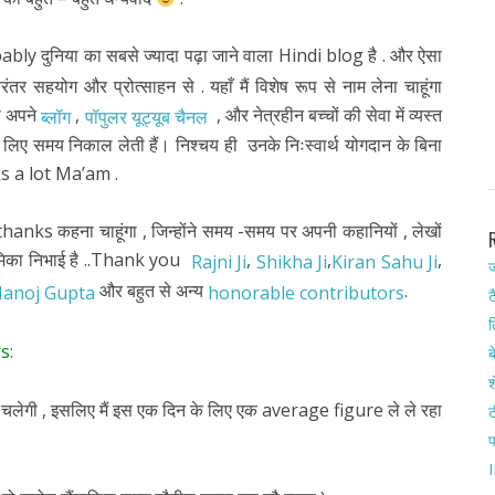
bly दुनिया का सबसे ज्यादा पढ़ा जाने वाला Hindi blog है . और ऐसा
र सहयोग और प्रोत्साहन से . यहाँ मैं विशेष रूप से नाम लेना चाहूंगा
 अपने
,
, और नेत्रहीन बच्चों की सेवा में व्यस्त
ब्लॉग
पॉपुलर यूट्यूब चैनल
 लिए समय निकाल लेती हैं। निश्चय ही उनके निःस्वार्थ योगदान के बिना
nks a lot Ma’am .
 भी thanks कहना चाहूंगा , जिन्होंने समय -समय पर अपनी कहानियों , लेखों
 भूमिका निभाई है ..Thank you
,
,
,
Rajni Ji
Shikha Ji
Kiran Sahu Ji
ज
और बहुत से अन्य
.
Manoj Gupta
honorable contributors
ट
ल
s:
ब
श
लेगी , इसलिए मैं इस एक दिन के लिए एक average figure ले ले रहा
ट
I