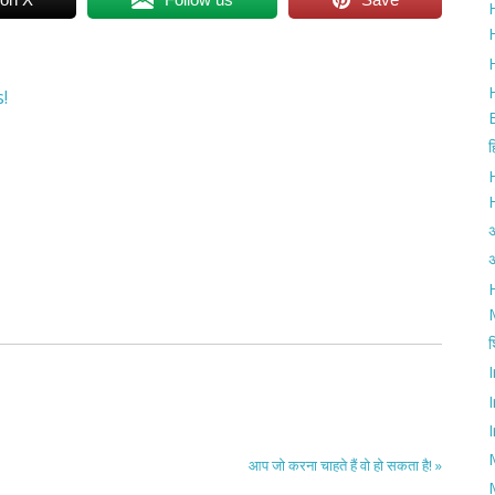
H
H
!
ह
अ
H
श
I
आप जो करना चाहते हैं वो हो सकता है! »