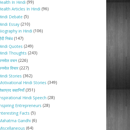
(99)
ealth In Hindi
(96)
ealth Articles In Hindi
(5)
Hindi Debate
(210)
Hindi Essay
(106)
Biography in Hindi
(147)
िंदी निबंध
(249)
Hindi Quotes
(243)
Hindi Thoughts
(226)
अनमोल वचन
(227)
नमोल विचार
(362)
indi Stories
(349)
Motivational Hindi Stories
(351)
िक्षाप्रद कहानियाँ
(28)
Inspirational Hindi Speech
(28)
Inspiring Entrepreneurs
(5)
nteresting Facts
(6)
Mahatma Gandhi
(64)
Miscellaneous