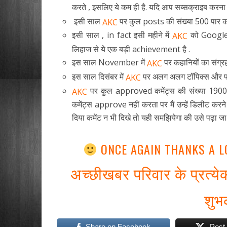
करते , इसलिए ये कम ही है. यदि आप सब्सक्राइब करना च
इसी साल
पर कुल posts की संख्या 500 पार 
AKC
इसी साल , in fact इसी महीने में
को Google
AKC
लिहाज से ये एक बड़ी achievement है .
इस साल November में
पर कहानियों का संग्
AKC
इस साल दिसंबर में
पर अलग अलग टॉपिक्स और पर
AKC
पर कुल approved कमेंट्स की संख्या 19000+
AKC
कमेंट्स approve नहीं करता पर मैं उन्हें डिलीट कर
दिया कमेंट न भी दिखे तो यही समझियेगा की उसे प
ONCE AGAIN THANKS A L
अच्छीखबर परिवार के प्रत्य
शुभ
Share on Facebook
Post