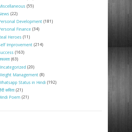
(55)
Miscellaneous
(22)
News
(181)
Personal Development
(34)
Personal Finance
(11)
Real Heroes
(214)
Self Improvement
(163)
Success
(63)
सफलता
(20)
Uncategorized
(8)
Weight Management
(192)
Whatsapp Status in Hindi
(21)
िंदी कविता
(21)
Hindi Poem