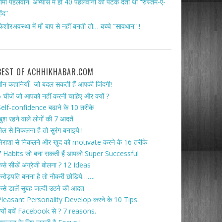
ामा पहलवान: अभ्यास में ही 40 पहलवानों को पटक देता था “रुस्तम-ए-
िंद”
िशोरअवस्था में माँ-बाप से नहीं बनती तो… बच्चे “सावधान” !
BEST OF ACHHIKHABAR.COM
ीन कहानियाँ- जो बदल सकती हैं आपकी जिंदगी!
 चीजें जो आपको नहीं करनी चाहिए और क्यों ?
elf-confidence बढाने के 10 तरीके
ुश रहने वाले लोगों की 7 आदतें
ेल से निकलना है तो सुरंग बनाइये !
िराशा से निकलने और खुद को motivate करने के 16 तरीके
 Habits जो बना सकती हैं आपको Super Successful
ैसे सीखें अंग्रेजी बोलना ? 12 Ideas
रोड़पति बनना है तो नौकरी छोडिये…….
ैसे डालें सुबह जल्दी उठने की आदत
Pleasant Personality Develop करने के 10 Tips
्यों बचें Facebook से ? 7 reasons.