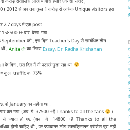
ो करोड़ सैंतालिस लाख चौबीस हज़ार एक सौ सत्तर )
ग
ह
 ( 2012 से अब तक कुल 1 करोड़ से अधिक Unique visitors इस
क
हर 2.7 days में एक post
े 1585000+ बार देखा गया
 September को , इस दिन Teacher’s Day से सम्बंधित तीन
 थीं ,
का लिखा
,
Anita जी
Essay
Dr. Radha Krishanan
त
5
S
 के दिन , उस दिन मैं भी पटाखे छुड़ा रहा था
ख
c) = कुल traffic का 75%
ज
न
7
क
क
ws. वो January का महीना था .
क
पार कर गया .(अब ये 37500 +है Thanks to all the fans
)
0 से ज्यादा हो गए. (अब ये 14800 +है Thanks to all the
क
 होनी चाहिए थी , पर ज्यादातर लोग सब्सक्रिप्शन प्रोसेस पूरा नहीं