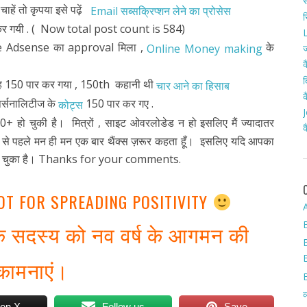
स
ाहें तो कृपया इसे पढ़ें
Email सब्सक्रिप्शन लेने का प्रोसेस
र
कर गयी . ( Now total post count is 584)
L
 Adsense का approval मिला ,
के
Online Money making
ज
क
द
रह 150 पार कर गया , 150th कहानी थी
चार आने का हिसाब
क
्सनालिटीज के
150 पार कर गए .
कोट्स
J
 हो चुकी है। मित्रों , साइट ओवरलोडेड न हो इसलिए मैं ज्यादातर
क
ने से पहले मन ही मन एक बार थैंक्स ज़रूर कहता हूँ। इसलिए यदि आपका
ढ़ा जा चुका है। Thanks for your comments.
OT FOR SPREADING POSITIVITY
A
ेक सदस्य को नव वर्ष के आगमन की
कामनाएं।
व
 on X
Follow us
Save