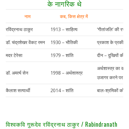
के नागरिक थे
नाम
कब, किस क्षेत्र में
क्
रविंद्रनाथ ठाकुर
1913 – साहित्य
‘गीतांजलि’ की रचना
डॉ. चंद्रशेखर वेंकट रमन
1930 – भौतिकी
प्रकाश के प्रकीर्
मदर टेरेसा
1979 – शांति
दीन – दुखियों की स
अर्थशास्त्र का कल्
डॉ. अमर्त्य सेन
1998 – अर्थशाश्त्र
उजागर करने पर
कैलाश सत्यार्थी
2014 – शांति
बाल-श्रमिकों को बच
विश्वकवि गुरूदेव रविंद्रनाथ ठाकुर / Rabindranath