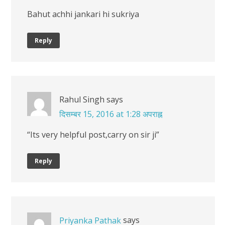
Bahut achhi jankari hi sukriya
Reply
Rahul Singh
says
दिसम्बर 15, 2016 at 1:28 अपराह्न
“Its very helpful post,carry on sir ji”
Reply
says
Priyanka Pathak