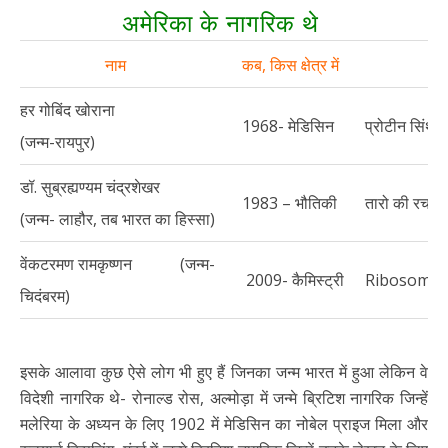
अमेरिका के नागरिक थे
नाम
कब, किस क्षेत्र में
क्य
हर गोबिंद खोराना
1968- मेडिसिन
प्रोटीन सिंथे
(जन्म-रायपुर)
डॉ. सुब्रह्यण्यम चंद्रशेखर
1983 – भौतिकी
तारो की रचना 
(जन्म- लाहौर, तब भारत का हिस्सा)
वेंकटरमण रामकृष्णन (जन्म-
2009- कैमिस्ट्री
Ribosome के 
चिदंबरम)
इसके आलावा कुछ ऐसे लोग भी हुए हैं जिनका जन्म भारत में हुआ लेकिन वे
विदेशी नागरिक थे- रोनाल्ड रोस, अल्मोड़ा में जन्मे ब्रिटिश नागरिक जिन्हें
मलेरिया के अध्यन के लिए 1902 में मेडिसिन का नोबेल प्राइज मिला और