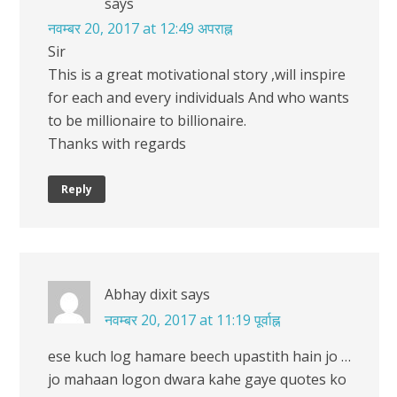
says
नवम्बर 20, 2017 at 12:49 अपराह्न
Sir
This is a great motivational story ,will inspire
for each and every individuals And who wants
to be millionaire to billionaire.
Thanks with regards
Reply
Abhay dixit
says
नवम्बर 20, 2017 at 11:19 पूर्वाह्न
ese kuch log hamare beech upastith hain jo …
jo mahaan logon dwara kahe gaye quotes ko