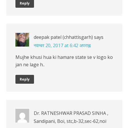
Reply
deepak patel (chhattisgarh)
says
नवम्बर 20, 2017 at 6:42 अपराह्न
Mujhe khusi hua ki hamare state se v logo ko
jan ne lage h..
Reply
Dr. RATNESHWAR PRASAD SINHA ,
Sandipani, Boi, stc,b-32,sec-62,noi