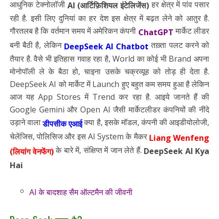
आधुनिक टेक्नोलॉजी
हर क्षेत्र में पांव पसार
AI (आर्टिफ़िशियल इंटेलिजेंस)
रही है. इसी लिए दुनियां का हर देश इस क्षेत्र में बढ़त लेने को आतुर है.
गौरतलब है कि वर्तमान समय में अमेरिकन कंपनी
मार्केट लीडर
ChatGPT
बनी बैठी है, लेकिन
तख़्ता पलट करने को
DeepSeek AI Chatbot
तैयार है. वैसे भी इतिहास गवाह रहा है, World का कोई भी Brand अपना
मोनोपॉली ले के बैठा हो, चाइना उसके चक्रव्यूह को तोड़ ही देता है.
DeepSeek AI को मार्केट में Launch हुए बहुत कम समय हुआ है लेकिन
आज यह App Stores में Trend कर रहा है. आइये जानते हैं की
Google Gemini और Open AI जैसी मार्केटलीडर कंपनियों की नींदे
उड़ाने वाला
क्या है, इसके मॉडल, कंपनी की आइडीयोलोजी,
डीपसीक एआई
चेलेंजिस, पोलिसिज और इस AI System के मैकर
Liang Wenfeng
के बारे में, संक्षिप्त में जान लेते हैं.
DeepSeek AI Kya
(लियांग वेनफेंग)
Hai
AI के बादशाह सैम ऑल्टमैन की जीवनी