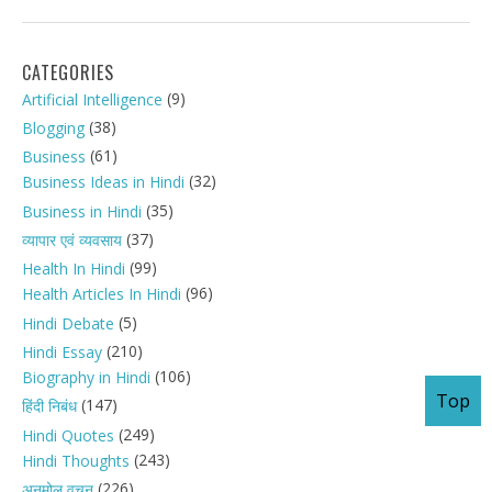
CATEGORIES
(9)
Artificial Intelligence
(38)
Blogging
(61)
Business
(32)
Business Ideas in Hindi
(35)
Business in Hindi
(37)
व्यापार एवं व्यवसाय
(99)
Health In Hindi
(96)
Health Articles In Hindi
(5)
Hindi Debate
(210)
Hindi Essay
(106)
Biography in Hindi
Top
(147)
हिंदी निबंध
(249)
Hindi Quotes
(243)
Hindi Thoughts
(226)
अनमोल वचन