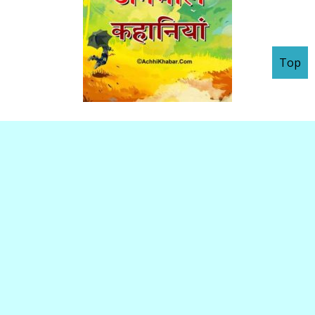
Top
Ebook : 101 अनमोल कहानियां @ Rs. 99
To buy email at: achhikhabar@gmail.com
Advertise at AchhiKhabar.com
Watch Inspirational
Copyright © 2010 - 2026
Videos:
to
AchhiKhabar.com
AchhiKhabar.Com