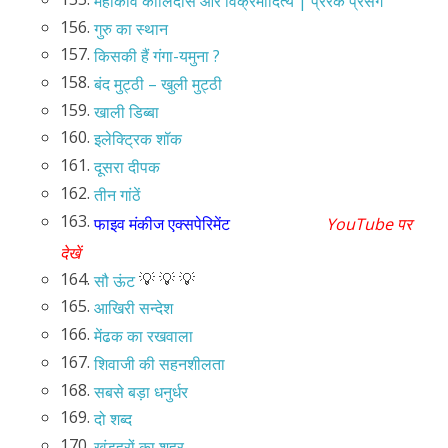
महाकवि कालिदास और विक्रमादित्य | प्रेरक प्रसंग
156.
गुरु का स्थान
157.
किसकी हैं गंगा-यमुना ?
158.
बंद मुट्ठी – खुली मुट्ठी
159.
खाली डिब्बा
160.
इलेक्ट्रिक शॉक
161.
दूसरा दीपक
162.
तीन गांठें
163.
फाइव मंकीज एक्सपेरिमेंट
YouTube पर
देखें
164.
💡 💡 💡
सौ ऊंट
165.
आखिरी सन्देश
166.
मेंढक का रखवाला
167.
शिवाजी की सहनशीलता
168.
सबसे बड़ा धनुर्धर
169.
दो शब्द
170.
खंडहरों का शहर