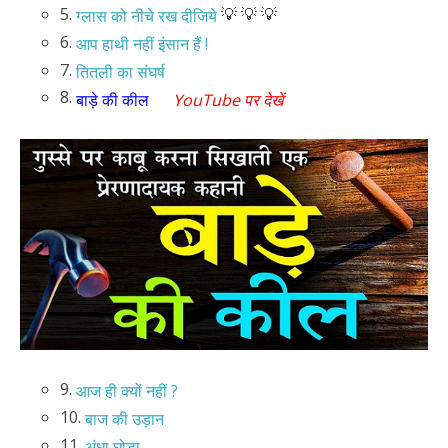
5.
💡 💡 💡
ग्लास को नीचे रख दीजिये
6.
आप हाथी नहीं इंसान हैं !
7.
तितली का संघर्ष
8.
बाड़े की कील
YouTube पर देखें
9.
आज ही क्यों नहीं ?
10.
बाज की उड़ान
11.
अंधा घोड़ा