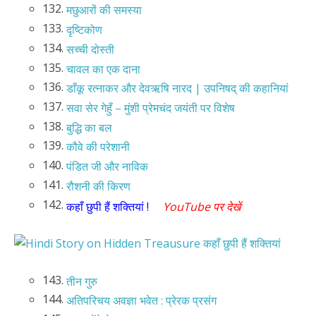
132.
मछुआरों की समस्या
133.
दृष्टिकोण
134.
सच्ची दोस्ती
135.
चावल का एक दाना
136.
डाँकू रत्नाकर और देवऋषि नारद | उपनिषद् की कहानियां
137.
सवा सेर गेहुँ – मुंशी प्रेमचंद जयंती पर विशेष
138.
बुद्धि का बल
139.
कौवे की परेशानी
140.
पंडित जी और नाविक
141.
रौशनी की किरण
142.
कहाँ छुपी हैं शक्तियां !
YouTube पर देखें
143.
तीन गुरु
144.
अतिपरिचय अवज्ञा भवेत : प्रेरक प्रसंग