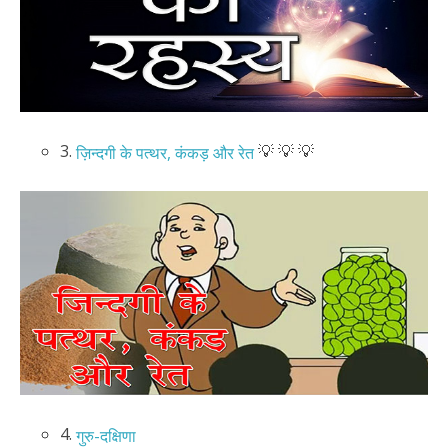
3.
💡 💡 💡
ज़िन्दगी के पत्थर, कंकड़ और रेत
4.
गुरु-दक्षिणा